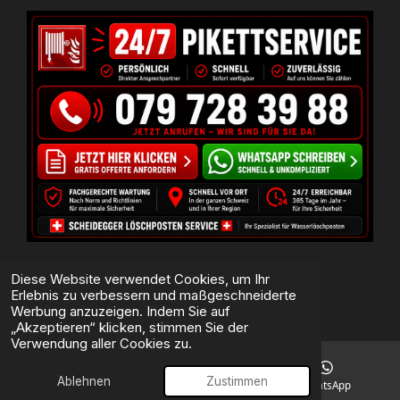
Diese Website verwendet Cookies, um Ihr
Erlebnis zu verbessern und maßgeschneiderte
Mit Unterstützung von
Webador
Werbung anzuzeigen. Indem Sie auf
„Akzeptieren“ klicken, stimmen Sie der
Verwendung aller Cookies zu.
Ablehnen
Zustimmen
E-Mail
Telefon
WhatsApp